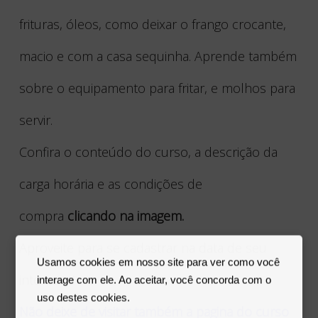
frituras, óleos, como deixar o frango crocante,
macio e com a casa sequinha. Aprende também
sobre o equipamento para fritar, e molhos para
servir.
Confira o conteúdo do curso, a descrição da
carga horária e as condições de
compra
clicando na imagem.
Aproveite para se cadastrar na data de seu
Usamos cookies em nosso site para ver como você
interesse!
interage com ele. Ao aceitar, você concorda com o
uso destes cookies.
Não deixe de visitar também a pagina do curso