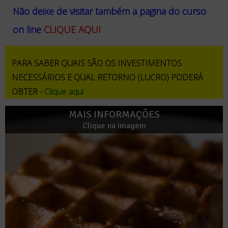
Não deixe de visitar também a pagina do curso
on line
CLIQUE AQUI
PARA SABER QUAIS SÃO OS INVESTIMENTOS
NECESSÁRIOS E QUAL RETORNO (LUCRO) PODERÁ
OBTER -
Clique aqui
MAIS INFORMAÇÕES
Clique na imagem