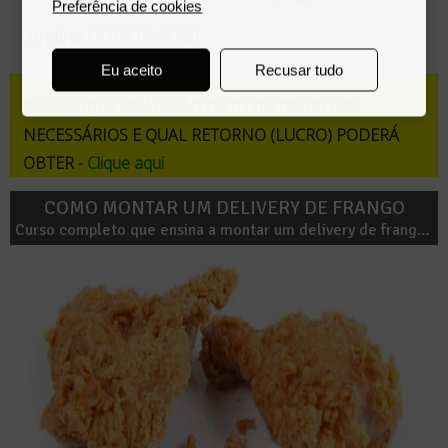
Preferência de cookies
on line
CLIQUE AQUI
Eu aceito
Recusar tudo
PARA SABER QUAIS SÃO OS INVESTIMENTOS
NECESSÁRIOS E QUAL RETORNO (LUCRO) PODERÁ
OBTER -
Clique aqui
COMO MONTAR UM DELIVERY DE FRANGO
Curso completo que ensina a montar um delivery de frango frito americano